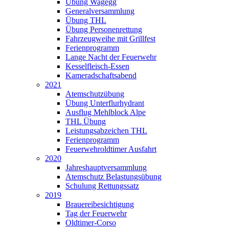
Übung Wagegg
Generalversammlung
Übung THL
Übung Personenrettung
Fahrzeugweihe mit Grillfest
Ferienprogramm
Lange Nacht der Feuerwehr
Kesselfleisch-Essen
Kameradschaftsabend
2021
Atemschutzübung
Übung Unterflurhydrant
Ausflug Mehlblock Alpe
THL Übung
Leistungsabzeichen THL
Ferienprogramm
Feuerwehroldtimer Ausfahrt
2020
Jahreshauptversammlung
Atemschutz Belastungsübung
Schulung Rettungssatz
2019
Brauereibesichtigung
Tag der Feuerwehr
Oldtimer-Corso